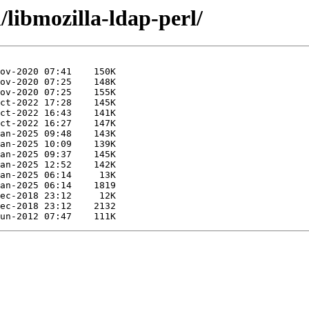
/libmozilla-ldap-perl/