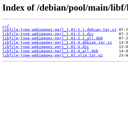
Index of /debian/pool/main/libf/
../
libfile-type-webimages-perl_1.01-2.1.debian.tar.xz
libfile-type-webimages-perl_1.01-2.1.dsc
libfile-type-webimages-perl_1.01-2.1_all.deb
libfile-type-webimages-perl_1.01-4.debian.tar.xz
libfile-type-webimages-perl_1.01-4.dsc
libfile-type-webimages-perl_1.01-4_all.deb
libfile-type-webimages-perl_1.01.orig.tar.gz