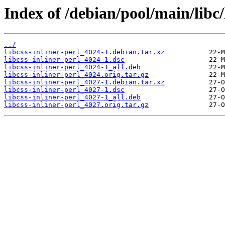
Index of /debian/pool/main/libc/l
../
libcss-inliner-perl_4024-1.debian.tar.xz
libcss-inliner-perl_4024-1.dsc
libcss-inliner-perl_4024-1_all.deb
libcss-inliner-perl_4024.orig.tar.gz
libcss-inliner-perl_4027-1.debian.tar.xz
libcss-inliner-perl_4027-1.dsc
libcss-inliner-perl_4027-1_all.deb
libcss-inliner-perl_4027.orig.tar.gz