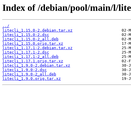
Index of /debian/pool/main/l/lite
../
litecli_1.15.0-2.debian.tar.xz
litecli_1.15.0-2.dsc
litecli_1.15.0-2_all.deb
litecli_1.15.0.orig.tar.xz
litecli_1.17.1-2.debian.tar.xz
litecli_1.17.1-2.dsc
litecli_1.17.1-2_all.deb
litecli_1.17.1.orig.tar.xz
litecli_1.9.0-2.debian.tar.xz
litecli_1.9.0-2.dsc
litecli_1.9.0-2_all.deb
litecli_1.9.0.orig.tar.xz