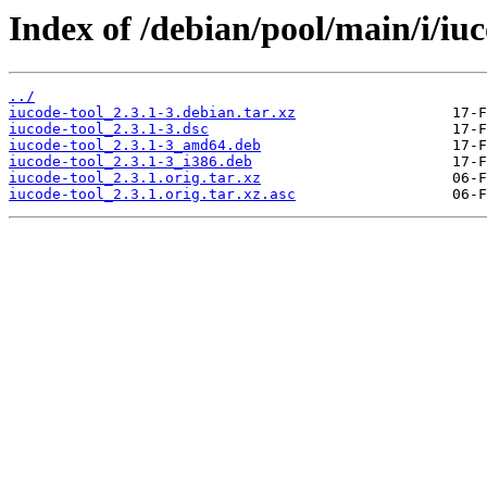
Index of /debian/pool/main/i/iuc
../
iucode-tool_2.3.1-3.debian.tar.xz
iucode-tool_2.3.1-3.dsc
iucode-tool_2.3.1-3_amd64.deb
iucode-tool_2.3.1-3_i386.deb
iucode-tool_2.3.1.orig.tar.xz
iucode-tool_2.3.1.orig.tar.xz.asc